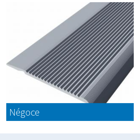
Anti-pince-doigts
EN SAVOIR PLUS
Négoce
Négoce