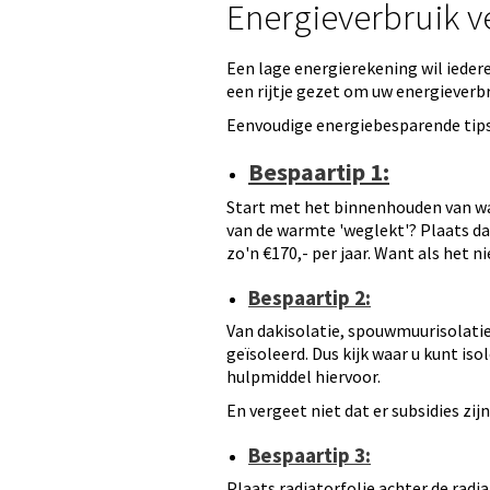
Energieverbruik 
Een lage energierekening wil ieder
een rijtje gezet om uw energieverb
Eenvoudige energiebesparende tips 
Bespaartip 1:
Start met het binnenhouden van war
van de warmte 'weglekt'? Plaats 
zo'n €170,- per jaar. Want als het n
Bespaartip 2:
Van dakisolatie, spouwmuurisolatie e
geïsoleerd. Dus kijk waar u kunt is
hulpmiddel hiervoor.
En vergeet niet dat er subsidies z
Bespaartip 3:
Plaats radiatorfolie achter de rad