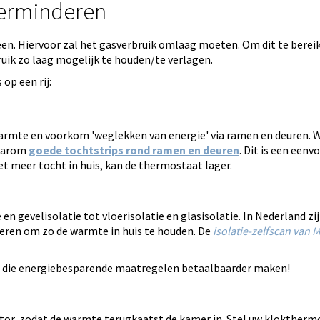
verminderen
een. Hiervoor zal het gasverbruik omlaag moeten. Om dit te berei
ruik zo laag mogelijk te houden/te verlagen.
op een rij:
mte en voorkom 'weglekken van energie' via ramen en deuren. Wis
daarom
goede tochtstrips rond ramen en deuren
. Dit is een eenv
iet meer tocht in huis, kan de thermostaat lager.
n gevelisolatie tot vloerisolatie en glasisolatie. In Nederland zij
oleren om zo de warmte in huis te houden. De
isolatie-zelfscan van M
ijn die energiebesparende maatregelen betaalbaarder maken!
iator, zodat de warmte terugkaatst de kamer in. Stel uw kloktherm