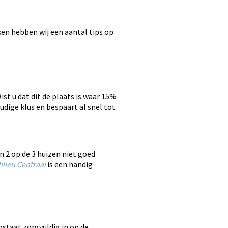
ken hebben wij een aantal tips op
t u dat dit de plaats is waar 15%
oudige klus en bespaart al snel tot
n 2 op de 3 huizen niet goed
ilieu Centraal
is een handig
ostaat zorgvuldig in op de