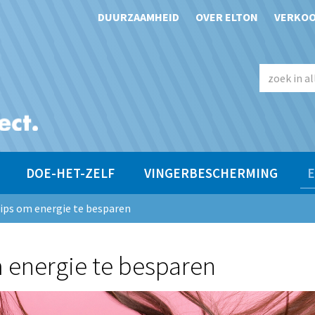
DUURZAAMHEID
OVER ELTON
VERKO
DOE-HET-ZELF
VINGERBESCHERMING
E
ips om energie te besparen
 energie te besparen