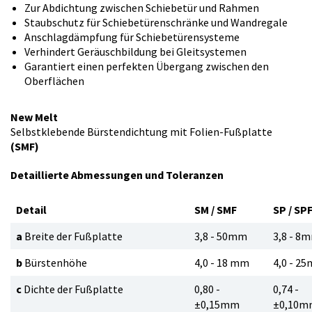
Zur Abdichtung zwischen Schiebetür und Rahmen
Staubschutz für Schiebetürenschränke und Wandregale
Anschlagdämpfung für Schiebetürensysteme
Verhindert Geräuschbildung bei Gleitsystemen
Garantiert einen perfekten Übergang zwischen den
Oberflächen
New Melt
Selbstklebende Bürstendichtung mit Folien-Fußplatte
(SMF)
Detaillierte Abmessungen und Toleranzen
Detail
SM / SMF
SP / SP
a
Breite der Fußplatte
3,8 - 50mm
3,8 - 8
b
Bürstenhöhe
4,0 - 18 mm
4,0 - 2
c
Dichte der Fußplatte
0,80 -
0,74 -
±
0,15mm
±
0,10m