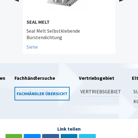
SEAL MELT
Seal Melt Selbstklebende
Bürstendichtung
Siehe
en
Fachhändlersuche
Vertriebsgebiet
El
VERTRIEBSGEBIET
S
FACHHÄNDLER ÜBERSICHT
K
Link teilen