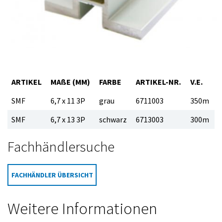
ARTIKEL
MA
ß
E (MM)
FARBE
ARTIKEL-NR.
V.E.
SMF
6,7 x 11 3P
grau
6711003
350m
SMF
6,7 x 13 3P
schwarz
6713003
300m
Fachhändlersuche
FACHHÄNDLER ÜBERSICHT
Weitere Informationen