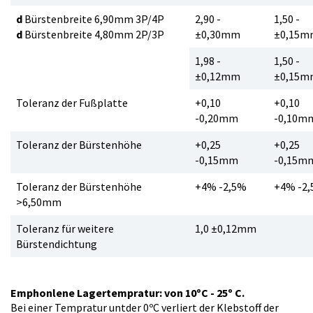
d
Bürstenbreite 6,90mm 3P/4P
2,90 -
1,50 -
d
Bürstenbreite 4,80mm 2P/3P
±
0,30mm
±
0,15m
1,98 -
1,50 -
±
0,12mm
±
0,15m
Toleranz der Fußplatte
+0,10
+0,10
-0,20mm
-0,10m
Toleranz der Bürstenhöhe
+0,25
+0,25
-0,15mm
-0,15m
Toleranz der Bürstenhöhe
+4% -2,5%
+4% -2
>6,50mm
Toleranz für weitere
1,0
±
0,12mm
Bürstendichtung
Emphonlene Lagertempratur: von 10ºC - 25º C.
Bei einer Tempratur untder 0ºC verliert der Klebstoff der